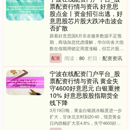
票配资行情与资讯 好意思
股点金丨资金招引出逃，好
意思股芯片股大跌冲击波会
否扩散
跟着好意思国6月非农服务数据不足预
期，商场加息忧虑缓解，华尔街各大指
数在假期周锁定周度涨幅，但芯片股再
度大幅重挫，资金再度大幅出逃好意思
阅读：
80
栏目：
配资资讯
配资
股基金。从季节性端正来看....
宁波在线配资门户平台_股
票配资行情与资讯 黄金失
守4600好意思元 白银重挫
10% 好意思股股指期货全
线下降
3月19日晚，黄金白银跳水幅度进一步
扩大，甘休北京时刻20:40，现货黄金
日内跌幅扩大至4.8%，失守4600好意
思元关隘。现货白银日内跌幅超10%，