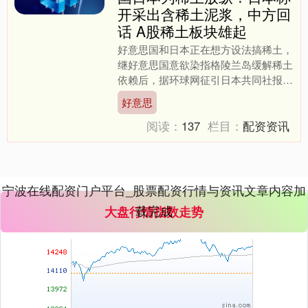
开采出含稀土泥浆，中方回
话 A股稀土板块雄起
上证综指
3940.04
+39.68
+1.02%
好意思国和日本正在想方设法搞稀土，
继好意思国意欲染指格陵兰岛缓解稀土
依赖后，据环球网征引日本共同社报
谈，正在太平洋南鸟岛海域进行淤泥试
好意思
采任务的深海钻探船“地球号....
阅读：
137
栏目：
配资资讯
深证成指
14311.01
+200.89
+1.42%
宁波在线配资门户平台_股票配资行情与资讯文章内容加
载完成
大盘行情指数走势