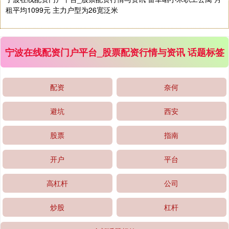
租平均1099元 主力户型为26宽泛米
宁波在线配资门户平台_股票配资行情与资讯 话题标签
深证成指
14311.01
+200.89
+1.42%
配资
奈何
避坑
西安
股票
指南
开户
平台
沪深300
4694.44
+43.13
+0.93%
高杠杆
公司
炒股
杠杆