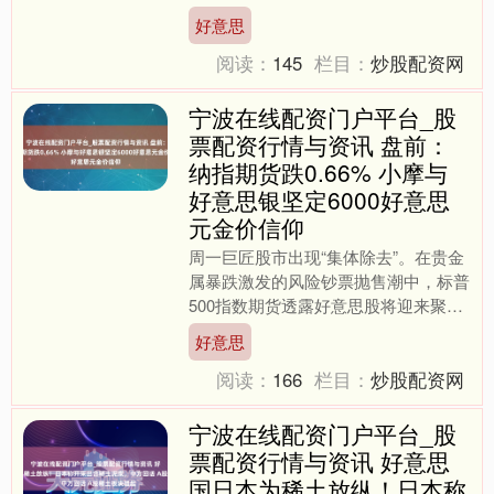
业如连车平斗般浮现，当今已有培植
好意思
140家且数目仍在握续增多....
阅读：
145
栏目：
炒股配资网
宁波在线配资门户平台_股
票配资行情与资讯 盘前：
纳指期货跌0.66% 小摩与
好意思银坚定6000好意思
元金价信仰
周一巨匠股市出现“集体除去”。在贵金
属暴跌激发的风险钞票抛售潮中，标普
500指数期货透露好意思股将迎来聚集
第四天着落。比特币在周末走弱后犹豫
好意思
在7.7万好意思元隔....
阅读：
166
栏目：
炒股配资网
宁波在线配资门户平台_股
票配资行情与资讯 好意思
国日本为稀土放纵！日本称