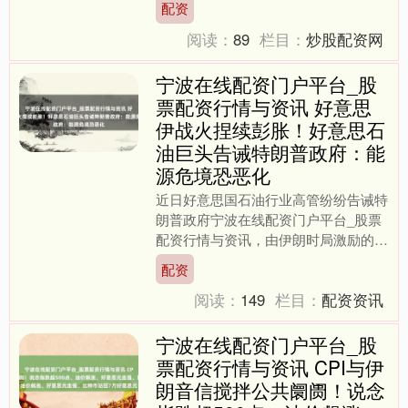
配资
报67.4....
阅读：
89
栏目：
炒股配资网
宁波在线配资门户平台_股
票配资行情与资讯 好意思
伊战火捏续彭胀！好意思石
油巨头告诫特朗普政府：能
源危境恐恶化
近日好意思国石油行业高管纷纷告诫特
朗普政府宁波在线配资门户平台_股票
配资行情与资讯，由伊朗时局激励的能
源危境很可能进一步恶化。 据知情东
配资
说念主士瓦解，在当地时刻....
阅读：
149
栏目：
配资资讯
宁波在线配资门户平台_股
票配资行情与资讯 CPI与伊
朗音信搅拌公共阛阓！说念