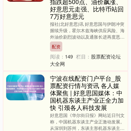
指跌超500点、油价飙涨、
好意思元走强、比特币站回
7万好意思元
报社(北好意思)讯 好意思国与伊朗冲突
握续升级，霍尔木兹海峡供应风险、海
外油价剧烈波动以及通胀长进再度恶
化，正全面冲击公共金融阛阓。周三
配资
（3月11日），好意思股....
阅读：
149
栏目：
股票配资论坛
大全网
宁波在线配资门户平台_股
票配资行情与资讯 各人媒
体聚焦 | 好意思国媒体：中
国机器东谈主产业正全力加
快 引颈各人科技发展
好意思国《华尔街日报》网站近日刊文
称，中国机器东谈主产业正激动发展。
从深圳到苏州，东谈主形机器东谈主企