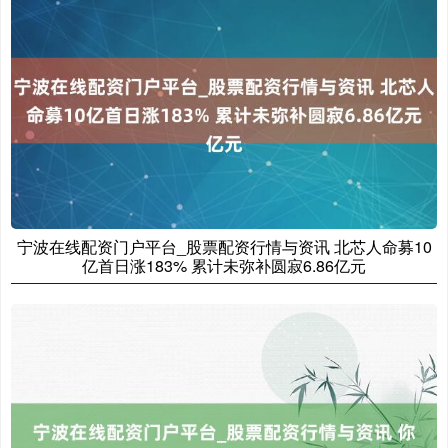
期指IC0
7877.80
+164.40
+2.13%
宁波在线配资门户平台_股票配资行情与资讯 北芯人命募10
亿首日涨183% 累计未弥补圆寂6.86亿元