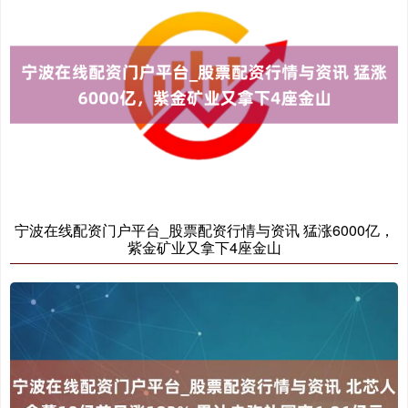
国债指数
229.69
+0.10
+0.04%
宁波在线配资门户平台_股票配资行情与资讯 猛涨6000亿，
紫金矿业又拿下4座金山
期指IC0
7877.80
+164.40
+2.13%