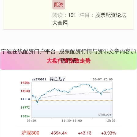
器具。高杠杆操作天然能带来丰厚陈
配资
说，但风险一样终结忽视。本....
阅读：
191
栏目：
股票配资论坛
大全网
宁波在线配资门户平台_股票配资行情与资讯文章内容加
载完成
大盘行情指数走势
深证成指
14311.01
+200.89
+1.42%
沪深300
4694.44
+43.13
+0.93%