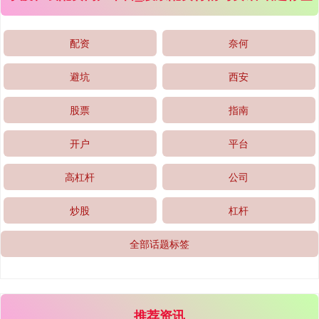
配资
奈何
深证成指
14311.01
+200.89
+1.42%
避坑
西安
股票
指南
开户
平台
高杠杆
公司
沪深300
4694.44
+43.13
+0.93%
炒股
杠杆
全部话题标签
推荐资讯