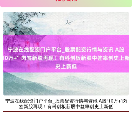
北证50
1134.24
+11.37
+1.01%
创业板指
3563.12
+47.56
+1.35%
宁波在线配资门户平台_股票配资行情与资讯 A股“10万+”肉
签新股再现！有科创板新股中签率创史上新低
基金指数
7242.10
+12.30
+0.17%