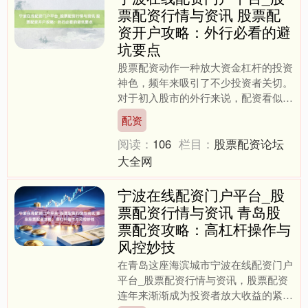
票配资行情与资讯 股票配
资开户攻略：外行必看的避
坑要点
股票配资动作一种放大资金杠杆的投资
神色，频年来吸引了不少投资者关切。
对于初入股市的外行来说，配资看似能
快速放大收益，但背后也荫藏着诸多风
配资
险。如若你正准备尝试股票....
阅读：
106
栏目：
股票配资论坛
大全网
宁波在线配资门户平台_股
票配资行情与资讯 青岛股
票配资攻略：高杠杆操作与
风控妙技
在青岛这座海滨城市宁波在线配资门户
平台_股票配资行情与资讯，股票配资
连年来渐渐成为投资者放大收益的紧迫
上证综指
3940.04
+39.68
+1.02%