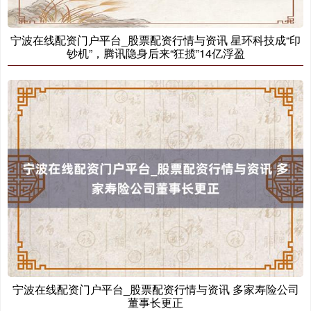
宁波在线配资门户平台_股票配资行情与资讯 星环科技成“印
钞机”，腾讯隐身后来“狂揽”14亿浮盈
创业板指
3563.12
+47.56
+1.35%
基金指数
7242.10
+12.30
+0.17%
宁波在线配资门户平台_股票配资行情与资讯 多家寿险公司
董事长更正