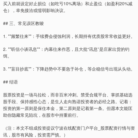
买入前就设定好止损位（如吃亏10%离场）和止盈位（如盈利20%减
仓），幸免接洽或懦弱影响决议。
## 三、常见误区教唆
1. **频繁往来**：手续费会侵蚀利润，长期持有优质股常常收益更好。
2. **听信小谈讯息**：内幕往来作恶，且大批“讯息”是庄家出货的钓
饵。
3. **盲目抄底**：下降趋势中不要急于补仓，等企稳信号出现从头动。
## 结语
股票投资是一场马拉松，而非百米冲刺。禁受合规平台、掌抓基础选
股手段、保持感性心态，是生人走向熟谙投资者的必经之路。记着：
投资的第一原则是保住本金，第二原则是记着第一条。但愿本文能匡
助你隐藏常见陷坑，在股市中持重前行。
（注：本文不组成投资提议宁波在线配资门户平台_股票配资行情与资
讯，股市有风险，投资需严慎。）