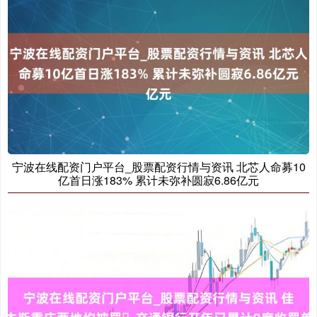
上证综指
3940.04
+39.68
+1.02%
宁波在线配资门户平台_股票配资行情与资讯 北芯人命募10
亿首日涨183% 累计未弥补圆寂6.86亿元
深证成指
14311.01
+200.89
+1.42%