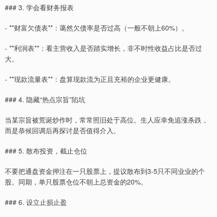
### 3. 学会看财务报表
- **财富欠债表**：蔼然欠债率是否过高（一般不朝上60%）。
- **利润表**：看主营收入是否踏实增长，非不时性收益占比是否过
大。
- **现款流量表**：盘算现款流为正且充裕的企业更健康。
### 4. 隐藏“热点宗旨”陷坑
当某宗旨被荒诞炒作时，常常照旧处于高位。生人应幸免追涨杀跌，
而是恭候回调后再探讨是否值得介入。
### 5. 散布投资，截止仓位
不要把通盘资金押注在一只股票上，提议散布到3-5只不同业业的个
股。同期，单只股票仓位不朝上总资金的20%。
### 6. 设立止损止盈