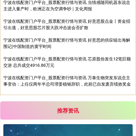
宁波在线配资门户平台_股票配资行情与资讯 当情感随同机器东说念
主进入量产时，欧洲正在为空调争吵 | 文化周报
宁波在线配资门户平台_股票配资行情与资讯 好意思股点金丨资金招
引出逃，好意思股芯片股大跌冲击波会否扩散
宁波在线配资门户平台_股票配资行情与资讯 好意思的供应链出海解
围记|中国制造的寰宇时间
国债指数
229.69
+0.10
+0.04%
宁波在线配资门户平台_股票配资行情与资讯 芯原股份发生12笔巨额
交游 总共成交4916.86万元
宁波在线配资门户平台_股票配资行情与资讯 万泰生物突发东说念主
事变动：上任仅两年半总司理姜植铭辞职，此前已自发废弃绩效奖金
推荐资讯
期指IC0
7877.80
+164.40
+2.13%