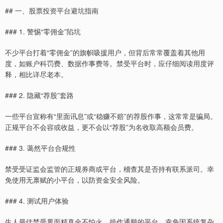
## 一、股票投资平台避坑指南
### 1. 警惕“零佣金”陷坑
不少平台打着“零佣金”的旗帜吸援用户，但背后常常覆盖着其他用
度，如账户科罚费、数据作事费等。禁受平台时，应仔细阅读用度评
释，相比详尽老本。
### 2. 隐藏“荐股”套路
一些平台宣称有“里面讯息”或“稳赚不赔”的荐股作事，这常常是骗局。
正规平台不会容或收益，更不会以“荐股”为名收取高额会员费。
### 3. 蔼然平台合规性
禁受受证监会监管的正规券商或平台，稽查其是否持有联系派司。幸
免使用无禀赋的小平台，以防资金安全风险。
### 4. 测试用户体验
生人最佳禁受界面精真金不怕火、操作通顺的平台，幸免因系统复杂