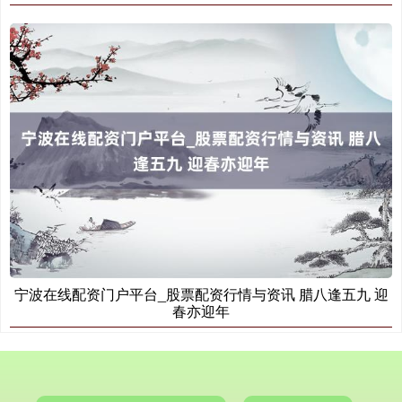
国债指数
229.69
+0.10
+0.04%
期指IC0
7877.80
+164.40
+2.13%
宁波在线配资门户平台_股票配资行情与资讯 腊八逢五九 迎
春亦迎年