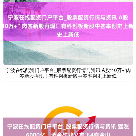
宁波在线配资门户平台_股票配资行情与资讯 A股“10万+”肉
签新股再现！有科创板新股中签率创史上新低