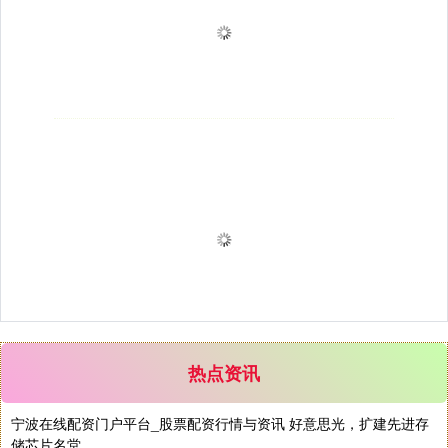
热点资讯
宁波在线配资门户平台_股票配资行情与资讯 好意思光，扩建先进存
储芯片名堂