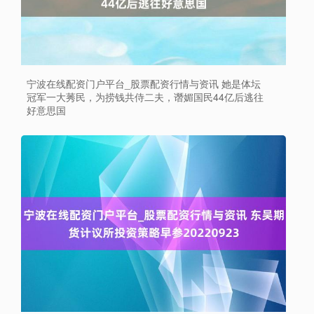
宁波在线配资门户平台_股票配资行情与资讯 她是体坛
冠军一大莠民，为捞钱共侍二夫，谮媚国民44亿后逃往
好意思国