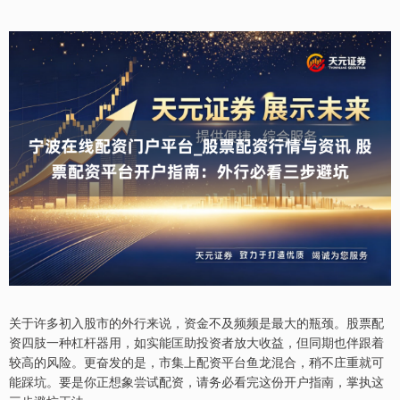
关于许多初入股市的外行来说，资金不及频频是最大的瓶颈。股票配
资四肢一种杠杆器用，如实能匡助投资者放大收益，但同期也伴跟着
较高的风险。更奋发的是，市集上配资平台鱼龙混合，稍不庄重就可
能踩坑。要是你正想象尝试配资，请务必看完这份开户指南，掌执这